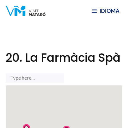
Skip
IDIOMA
to
content
20. La Farmàcia Spà